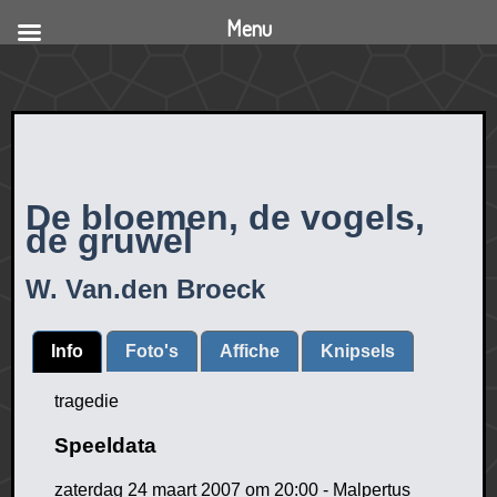
Menu
De bloemen, de vogels,
de gruwel
W. Van.den Broeck
Info
Foto's
Affiche
Knipsels
tragedie
Speeldata
zaterdag 24 maart 2007 om 20:00 - Malpertus