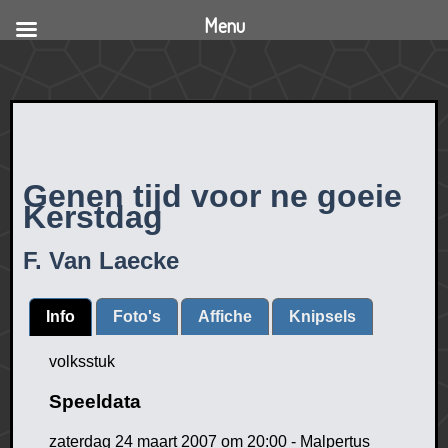
Menu
Genen tijd voor ne goeie
Kerstdag
F. Van Laecke
Info
Foto's
Affiche
Knipsels
volksstuk
Speeldata
zaterdag 24 maart 2007 om 20:00 - Malpertus